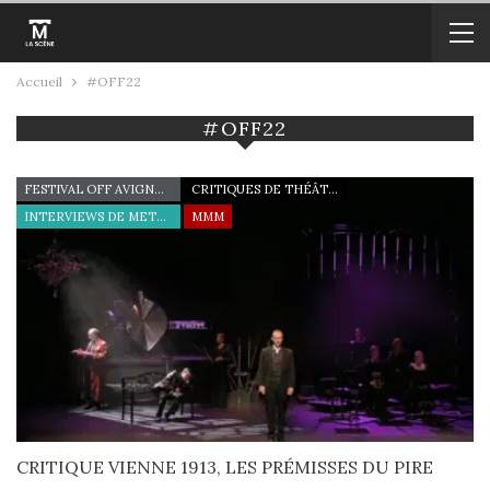
Accueil
#OFF22
#OFF22
FESTIVAL OFF AVIGNON 22
CRITIQUES DE THÉÂTRE
INTERVIEWS DE METTEURS EN SCÈNE
MMM
CRITIQUE VIENNE 1913, LES PRÉMISSES DU PIRE