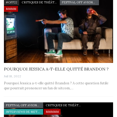
#OFF22
CRITIQUES DE THÉÂTRE
FESTIVAL OFF AVIGNON 22
MMMM
POURQUOI JESSICA A-T-ELLE QUITTÉ BRANDON ?
Juil 18, 2022
Pourquoi Jessica a-t-elle quitté Brandon ? A cette question futile
que pourrait prononcer un fan de sitcom,…
FESTIVAL OFF AVIGNON 22
CRITIQUES DE THÉÂTRE
INTERVIEWS DE METTEURS EN SCÈNE
MMMMM