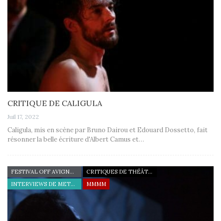
CRITIQUE DE CALIGULA
Juil 17, 2022
Caligula, mis en scène par Bruno Dairou et Edouard Dossetto, fait
résonner la belle écriture d'Albert Camus et…
FESTIVAL OFF AVIGNON 22
CRITIQUES DE THÉÂTRE
INTERVIEWS DE METTEURS EN SCÈNE
MMMM