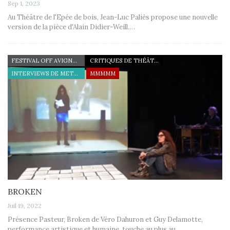
Sep 1, 2023
Au Théâtre de l'Epée de bois, Jean-Luc Paliès propose une nouvelle
version de la pièce d'Alain Didier-Weill.…
FESTIVAL OFF AVIGNON 22
CRITIQUES DE THÉÂTRE
INTERVIEWS DE METTEURS EN SCÈNE
MMMMM
BROKEN
Juil 19, 2022
Présence Pasteur, Broken de Véro Dahuron et Guy Delamotte,
performance artistique et humaine, touche au plus au…