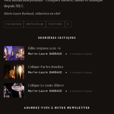
Web Média indépendant · Critiques théâtre, danse et musique
depuis 2017.
Marie-Laure Barbaud, rédactrice en chef
FACEBOOK
INSTAGRAM
YOUTUBE
X
DERNIÈRES CRITIQUES
Édito Avignon 2026 #6
Marie-Laure BARBAUD
3 semaines depuis
Critique Par les Bouches
Marie-Laure BARBAUD
3 semaines depuis
Critique Le conte d'hiver
Marie-Laure BARBAUD
3 semaines depuis
ABONNEZ-VOUS À NOTRE NEWSLETTER