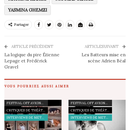
YASMINA GHEMZI
Partager
ARTICLE PRÉCÉDENT
ARTICLESUIVANT
La logique du pire Étienne
Les Batteurs mise en
Lepage et Frédérick
scène Adrien Béal
Gravel
VOUS POURRIEZ AUSSI AIMER
FESTIVAL OFF AVIGNON 21
FESTIVAL OFF AVIGNON 19
CRITIQUES DE THÉÂTRE
CRITIQUES DE THÉÂTRE
INTERVIEWS DE METTEURS EN SCÈNE
INTERVIEWS DE METTEURS EN SCÈNE