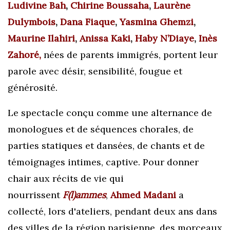
Ludivine Bah
,
Chirine Boussaha
,
Laurène
Dulymbois
,
Dana Fiaque
,
Yasmina Ghemzi
,
Maurine Ilahiri
,
Anissa Kaki
,
Haby N’Diaye
,
Inès
Zahoré,
nées de parents immigrés, portent leur
parole avec désir, sensibilité, fougue et
générosité.
Le spectacle conçu comme une alternance de
monologues et de séquences chorales, de
parties statiques et dansées, de chants et de
témoignages intimes, captive. Pour donner
chair aux récits de vie qui
nourrissent
F(l)ammes
,
Ahmed Madani
a
collecté, lors d'ateliers, pendant deux ans dans
des villes de la région parisienne, des morceaux