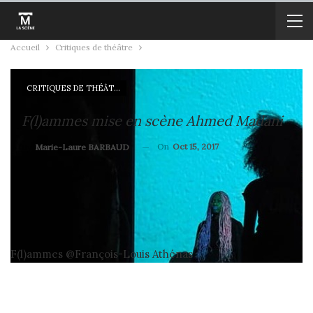
Accueil
Critiques de théâtre
CRITIQUES DE THÉÂTRE
F(l)ammes mise en scène Ahmed Madani
On
Oct 15, 2017
By
Marie-Laure BARBAUD
F(l)ammes @François-Louis Athénas