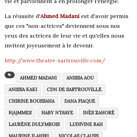
vie et parviennent à en prolonger l'énergie.
La réussite d'
Ahmed Madani
est d'avoir permis
que ces "non-actrices" deviennent sous nos
yeux des actrices de leur vie et qu'elles nous
invitent joyeusement à le devenir.
http://www.theatre-sartrouville.com/
AHMED MADANI
ANISSA AOU
ANISSA KAKI
CDN DE SARTROUVILLE
CHIRINE BOUSSAHA
DANA FIAQUE
F(A)MMES
HABY N’DIAYE
INÈS ZAHORÉ
LAURÈNE DULYMBOIS
LUDIVINE BAH
MAURINE ILAHIRI
NICOLAS CLAUSS