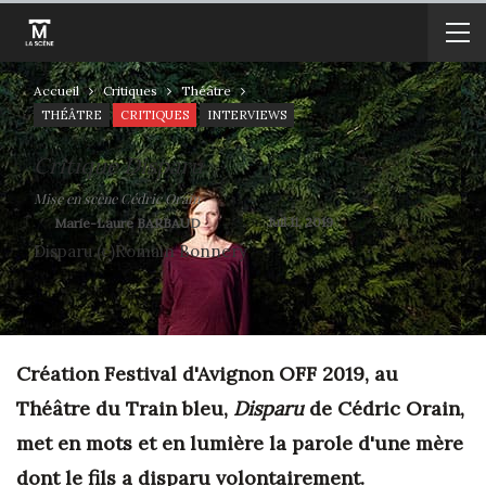
Accueil
Critiques
Théâtre
THÉÂTRE
CRITIQUES
INTERVIEWS
Critique Disparu
Mise en scène Cédric Orain
On
Juil 11, 2019
By
Marie-Laure BARBAUD
Disparu (c)Romain Bonnery
Création Festival d'Avignon OFF 2019, au
Théâtre du Train bleu,
Disparu
de Cédric Orain,
met en mots et en lumière la parole d'une mère
dont le fils a disparu volontairement.