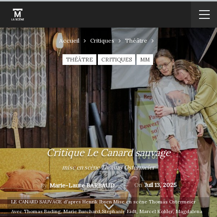
Accueil
Critiques
Théâtre
THÉÂTRE
CRITIQUES
MM
Critique Le Canard sauvage
mise en scène Thomas Ostermeier
On
Juil 13, 2025
By
Marie-Laure BARBAUD
LE CANARD SAUVAGE d’apres Henrik Ibsen Mise en scène Thomas Ostermeier
Avec Thomas Bading, Marie Burchard,Stephanie Eidt, Marcel Kohler, Magdalena