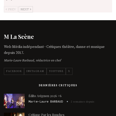
PREV
NEXT
M La Scène
Web Média indépendant · Critiques théâtre, danse et musique
depuis 2017.
Marie-Laure Barbaud, rédactrice en chef
FACEBOOK
INSTAGRAM
YOUTUBE
X
DERNIÈRES CRITIQUES
Édito Avignon 2026 #6
Marie-Laure BARBAUD
2 semaines depuis
Critique Par les Bouches