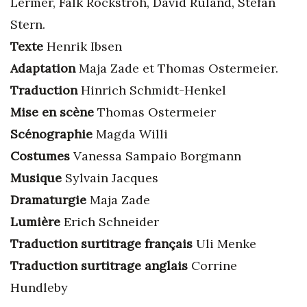
Lermer, Falk Rockstroh, David Ruland, Stefan
Stern.
Texte
Henrik Ibsen
Adaptation
Maja Zade et Thomas Ostermeier.
Traduction
Hinrich Schmidt-Henkel
Mise en scène
Thomas Ostermeier
Scénographie
Magda Willi
Costumes
Vanessa Sampaio Borgmann
Musique
Sylvain Jacques
Dramaturgie
Maja Zade
Lumière
Erich Schneider
Traduction surtitrage français
Uli Menke
Traduction surtitrage anglais
Corrine
Hundleby