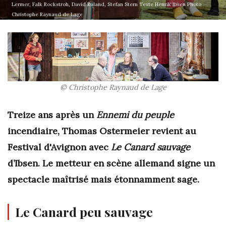
Lermer, Falk Rockstroh, David Ruland, Stefan Stern Texte Henrik Ibsen Photo
Christophe Raynaud de Lage
© Christophe Raynaud de Lage
Treize ans après un
Ennemi du peuple
incendiaire, Thomas Ostermeier revient au
Festival d'Avignon avec
Le Canard sauvage
d’Ibsen. Le metteur en scène allemand signe un
spectacle maîtrisé mais étonnamment sage.
Le Canard peu sauvage