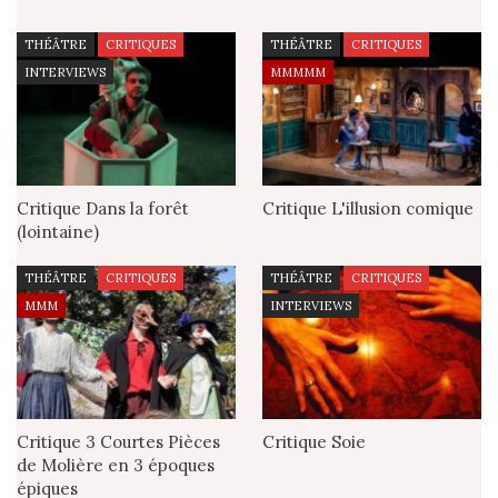
THÉÂTRE
CRITIQUES
THÉÂTRE
CRITIQUES
INTERVIEWS
MMMMM
Critique Dans la forêt
Critique L'illusion comique
(lointaine)
THÉÂTRE
CRITIQUES
THÉÂTRE
CRITIQUES
MMM
INTERVIEWS
Critique 3 Courtes Pièces
Critique Soie
de Molière en 3 époques
épiques