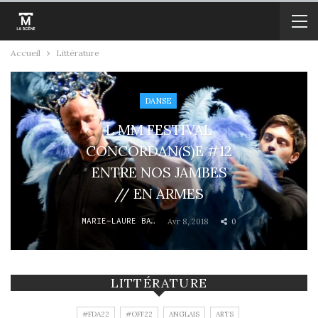
Accueil
Littérature
DANSE
L MM FESTIVAL
CONCORDAN(S)E #12
ENTRE NOS JAMBES
// EN ARMES
MARIE-LAURE BARBAUD
Avr 8, 2018
0
LITTÉRATURE
#FDA22
#OFF22
ANGLAIS
ARTS