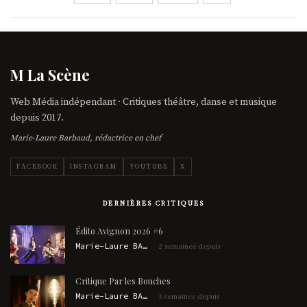
M La Scène
Web Média indépendant · Critiques théâtre, danse et musique
depuis 2017.
Marie-Laure Barbaud, rédactrice en chef
FACEBOOK
INSTAGRAM
YOUTUBE
X
DERNIÈRES CRITIQUES
Édito Avignon 2026 #6
Marie-Laure BARBAUD
2 semaines depuis
Critique Par les Bouches
Marie-Laure BARBAUD
3 semaines depuis