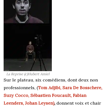
La Reprise (c)Hubert Amiel
Sur le plateau, six comédiens, dont deux non
professionnels, (
Tom Adjibi, Sara De Bosschere,
Suzy Cocco, Sébastien Foucault, Fabian
Leenders, Johan Leysen)
,
donnent voix et chair