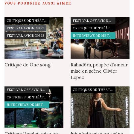
VOUS POURRIEZ AUSSI AIMER
CRITIQUES DE THÉÂTRE
FESTIVAL OFF AVIGNON 21
FESTIVAL AVIGNON 22
CRITIQUES DE THÉÂTRE
FESTIVAL AVIGNON 23
INTERVIEWS DE METTEURS EN SCÈNE
Critique de One song
Rabudôru, poupée d'amour
mise en scène Olivier
Lopez
FESTIVAL OFF AVIGNON 19
CRITIQUES DE THÉÂTRE
CRITIQUES DE THÉÂTRE
INTERVIEWS DE METTEURS EN SCÈNE
Critique Hamlet, mise en
Iphigénie mise en scène