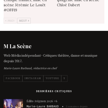
scène Jérémie Le Louët
Chloé Dabert
#OFF19
PREV
NEXT
M La Scène
Web Média indépendant · Critiques théâtre, danse et musique
depuis 2017.
Marie-Laure Barbaud, rédactrice en chef
FACEBOOK
INSTAGRAM
YOUTUBE
X
DERNIÈRES CRITIQUES
Édito Avignon 2026 #6
Marie-Laure BARBAUD
3 semaines depuis