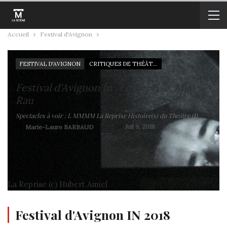
Accueil
Festival d'Avignon
FESTIVAL D'AVIGNON
CRITIQUES DE THÉÂTRE
Festival d'Avignon In : La Reprise, Milo
Rau
Spectacles à voir : L MMMM La Reprise Histoire(s) du Théâtre (I)
On
Juil 9, 2018
By
Marie-Laure BARBAUD
La Reprise (c) Hubert Amiel
Festival d'Avignon IN 2018