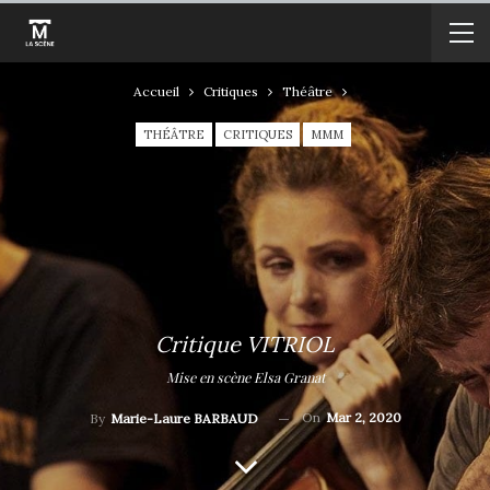
Accueil
Critiques
Théâtre
THÉÂTRE
CRITIQUES
MMM
Critique VITRIOL
Mise en scène Elsa Granat
On
Mar 2, 2020
By
Marie-Laure BARBAUD