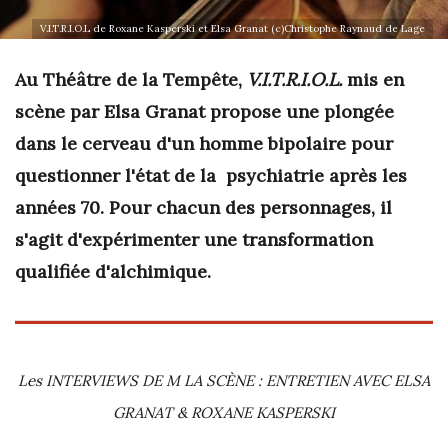
V.I.T.R.I.O.L de Roxane Kasperski et Elsa Granat (c)Christophe Raynaud de Lage
Au Théâtre de la Tempête,
V.I.T.R.I.O.L.
mis en
scène par Elsa Granat propose une plongée
dans le cerveau d'un homme bipolaire pour
questionner l'état de la psychiatrie après les
années 70. Pour chacun des personnages, il
s'agit d'expérimenter une transformation
qualifiée d'alchimique.
Les INTERVIEWS DE M LA SCÈNE : ENTRETIEN AVEC ELSA
GRANAT & ROXANE KASPERSKI