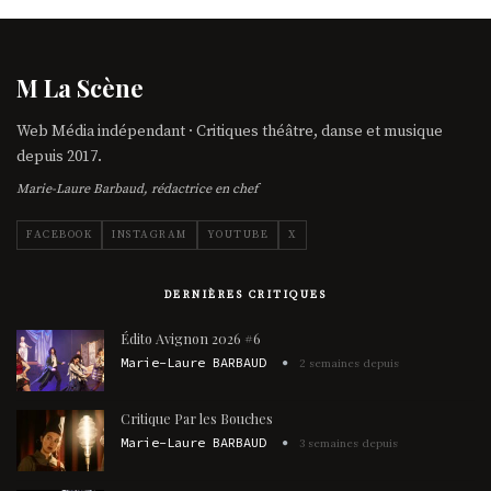
M La Scène
Web Média indépendant · Critiques théâtre, danse et musique
depuis 2017.
Marie-Laure Barbaud, rédactrice en chef
FACEBOOK
INSTAGRAM
YOUTUBE
X
DERNIÈRES CRITIQUES
Édito Avignon 2026 #6
Marie-Laure BARBAUD
2 semaines depuis
Critique Par les Bouches
Marie-Laure BARBAUD
3 semaines depuis