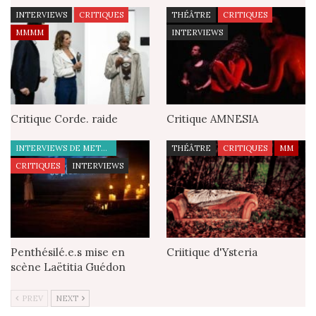
INTERVIEWS
CRITIQUES
THÉÂTRE
CRITIQUES
MMMM
INTERVIEWS
Critique Corde. raide
Critique AMNESIA
INTERVIEWS DE METTEURS EN SCÈNE
THÉÂTRE
CRITIQUES
MM
CRITIQUES
INTERVIEWS
Penthésilé.e.s mise en
Criitique d'Ysteria
scène Laëtitia Guédon
PREV
NEXT