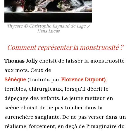
Thyeste © Christophe Raynaud de Lage /
Hans Lucas
Comment représenter la monstruosité ?
T
homas Jolly
choisit de laisser la monstruosité
aux mots. Ceux de
Sénèque
(
traduits
par
Florence Dupont),
t
erribles, chirurgicaux,
lorsqu'il décrit le
dépeçage des enfants
.
Le jeune metteur en
scène choisit
de ne pas tomber dans la
surenchère sanglante. De ne pas verser dans un
réalisme, forcement, en deçà de l'imaginaire du