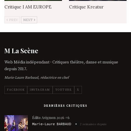
Critique I AM EUROPE
Critique Kreatur
PREV
NEXT
M La Scène
Web Média indépendant · Critiques théâtre, danse et musique
depuis 2017.
Marie-Laure Barbaud, rédactrice en chef
FACEBOOK
INSTAGRAM
YOUTUBE
X
DERNIÈRES CRITIQUES
Édito Avignon 2026 #6
Marie-Laure BARBAUD
2 semaines depuis