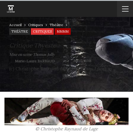
Accueil
Critiques
Théâtre
THÉÂTRE
CRITIQUES
MMMM
Critique Thyeste
Mise en scène Thomas Jolly
On
Juil 17, 2018
By
Marie-Laure BARBAUD
(c) Christophe Raynaud de Lage / Hans Lucas
© Christophe Raynaud de Lage