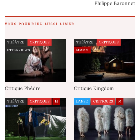
Philippe Baronnet
VOUS POURRIEZ AUSSI AIMER
THÉÂTRE
CRITIQUES
THÉÂTRE
CRITIQUES
INTERVIEWS
MMMM
Critique Phèdre
Critique Kingdom
THÉÂTRE
CRITIQUES
M
DANSE
CRITIQUES
M