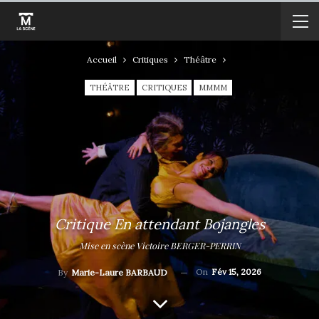
Accueil
Critiques
Théâtre
THÉÂTRE
CRITIQUES
MMMM
Critique En attendant Bojangles
Mise en scène Victoire BERGER-PERRIN
On
Fév 15, 2026
By
Marie-Laure BARBAUD