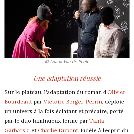
© Luana Van de Poele
Une adaptation réussie
Sur le plateau, l'adaptation du roman d’
Olivier
Bourdeaut
par
Victoire Berger-Perrin
, déploie
un univers à la fois éclatant et précaire, porté
par le duo luminueux formé par
Tania
Garbarski
et
Charlie Dupont
. Fidèle à l’esprit du