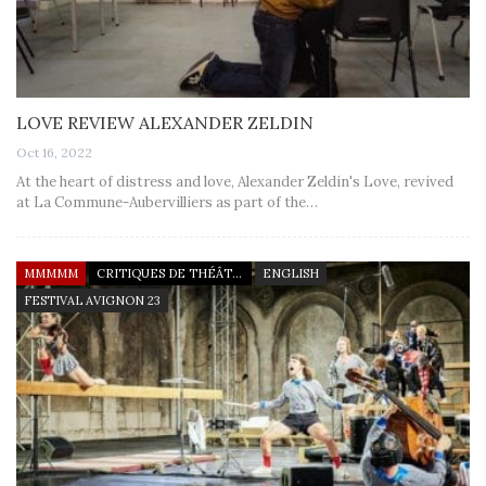
LOVE REVIEW ALEXANDER ZELDIN
Oct 16, 2022
At the heart of distress and love, Alexander Zeldin's Love, revived
at La Commune-Aubervilliers as part of the…
MMMMM
CRITIQUES DE THÉÂTRE
ENGLISH
FESTIVAL AVIGNON 23