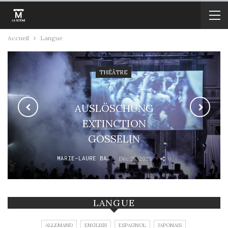
Accueil
Langue
THÉÂTRE
AUSLÖSCHUNG
EXTINCTION
GOSSELIN
MARIE-LAURE BARBAUD
Déc 25, 2023
0
LANGUE
ALLEMAND
ENGLISH
ESPAGNOL
JAPONAIS