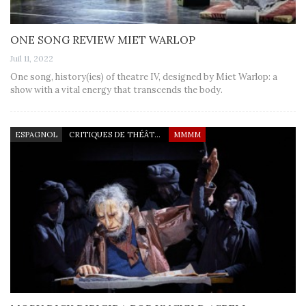
ONE SONG REVIEW MIET WARLOP
Juil 11, 2022
One song, history(ies) of theatre IV, designed by Miet Warlop: a
show with a vital energy that transcends the body.
ESPAGNOL
CRITIQUES DE THÉÂTRE
MMMM