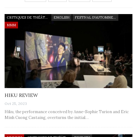
CRITIQUES DE THÉÂTRE
ENGLISH
FESTIVAL D'AUTOMNE À PARIS
MMM
HIKU REVIEW
Oct 25, 2023
Hiku, the performance conceived by Anne-Sophie Turion and Eric
Minh Cuong Castaing, overturns the initial…