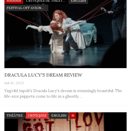
MMMMM
CRITIQUES DE THÉÂTRE
ENGLISH
FESTIVAL OFF AVIGNON 2023
DRACULA LUCY'S DREAM REVIEW
Juil 10, 2023
Yngvild Aspeli's Dracula Lucy's dream is stunningly beautiful. The
life-size puppets come to life in a ghostly…
THÉÂTRE
CRITIQUES
ENGLISH
M