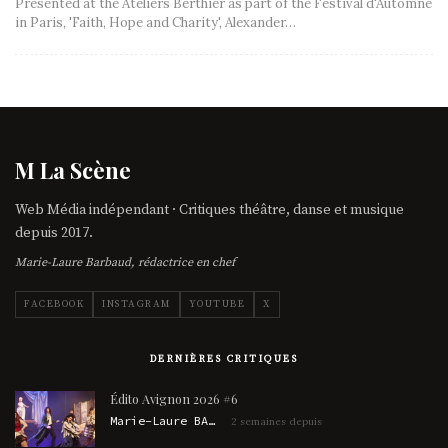
Presented at the Ateliers Berthier as part of the Festival d'Automne
in Paris, 'Faith, Hope and Charity', Alexander…
M La Scène
Web Média indépendant · Critiques théâtre, danse et musique
depuis 2017.
Marie-Laure Barbaud, rédactrice en chef
FACEBOOK
INSTAGRAM
YOUTUBE
X
DERNIÈRES CRITIQUES
Édito Avignon 2026 #6
Marie-Laure BARBAUD
2 semaines depuis