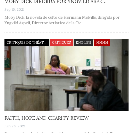
MOBY DICK DIRIGIDA POR YNGVILD ASPELI
Sep 16, 2021
Moby Dick, la novela de culto de Hermann Melville, dirigida por
Yngvild Aspeli, Director Artístico de la Cie…
CRITIQUES DE THÉÂTRE
CRITIQUES
ENGLISH
MMMM
FAITH, HOPE AND CHARITY REVIEW
Juin 26, 2021